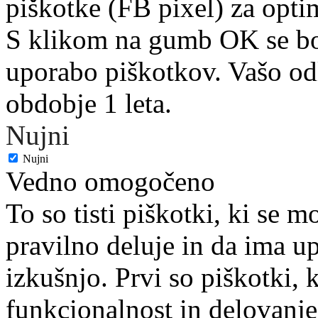
piškotke (FB pixel) za optim
S klikom na gumb OK se bost
uporabo piškotkov. Vašo od
obdobje 1 leta.
Nujni
Nujni
Vedno omogočeno
To so tisti piškotki, ki se m
pravilno deluje in da ima 
izkušnjo. Prvi so piškotki,
funkcionalnost in delovanj