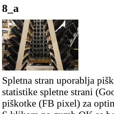
8_a
Spletna stran uporablja piš
statistike spletne strani (G
piškotke (FB pixel) za optim