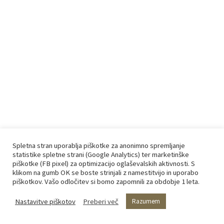
Spletna stran uporablja piškotke za anonimno spremljanje
statistike spletne strani (Google Analytics) ter marketinške
piškotke (FB pixel) za optimizacijo oglaševalskih aktivnosti. S
klikom na gumb OK se boste strinjali z namestitvijo in uporabo
piškotkov. Vašo odločitev si bomo zapomnili za obdobje 1 leta.
Nastavitve piškotov
Preberi več
Razumem